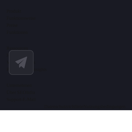
Produkt
Funktionsweise
Preise
Funktionen
Ressourcen
Hilfe-Center
Video-Tutorials
Blog & SEO-Insights
Unternehmen
Über SEOInfra
Support-E-Mail
Datenschutzrichtlinie
Nutzungsbedingungen